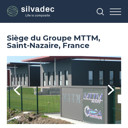
Aller
Panneau de gestion des cookies
au
contenu
principal
Siège du Groupe MTTM,
Saint-Nazaire, France
Image
Im
Previous
Next