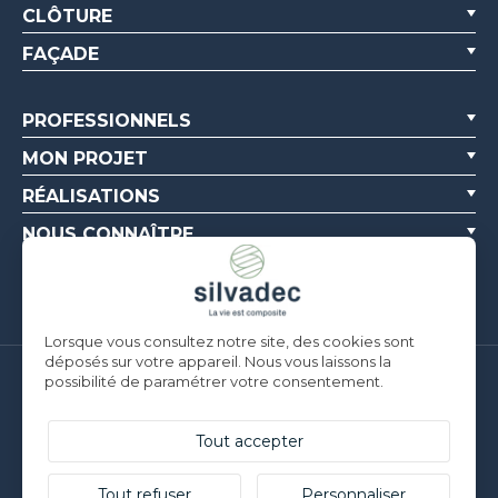
CLÔTURE
FAÇADE
PROFESSIONNELS
MON PROJET
RÉALISATIONS
NOUS CONNAÎTRE
RESSOURCES
Lorsque vous consultez notre site, des cookies sont
déposés sur votre appareil. Nous vous laissons la
possibilité de paramétrer votre consentement.
Silvadec France
Parc d’Activités de l’Estuaire
F-56190 ARZAL | T. +33 (0)2 97 450 900
Tout accepter
Silvadec Deutschland
Ludwig-Erhard-Straße 3
Tout refuser
Personnaliser