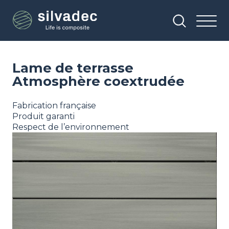
Aller
Panneau de gestion des cookies
au
contenu
principal
Lame de terrasse
Atmosphère coextrudée
Fabrication française
Produit garanti
Respect de l’environnement