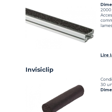
Image
Dime
2000
Access
comm
lames
Lire 
Invisiclip
Image
Condi
30 un
Dime