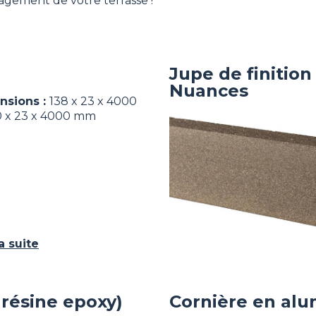
agement de votre terrasse !
Jupe de finitio
Nuances
nsions :
138 x 23 x 4000
0 x 23 x 4000 mm
Image
la suite
 résine epoxy)
Cornière en al