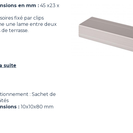
nsions en mm :
45 x23 x
Image
oires fixé par clips
e une lame entre deux
 de terrasse.
la suite
tionnement : Sachet de
ités
nsions :
10x10x80 mm