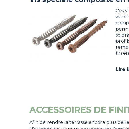
Image
Ces v
assor
comp
perme
soign
profil
rempl
fin en
Lire 
ACCESSOIRES DE FINI
Afin de rendre la terrasse encore plus belle