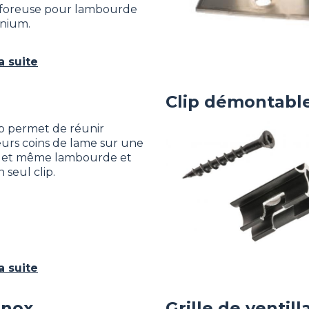
foreuse pour lambourde
nium.
la suite
Clip démontable
ip permet de réunir
Image
eurs coins de lame sur une
 et même lambourde et
 seul clip.
la suite
inox
Grille de ventill