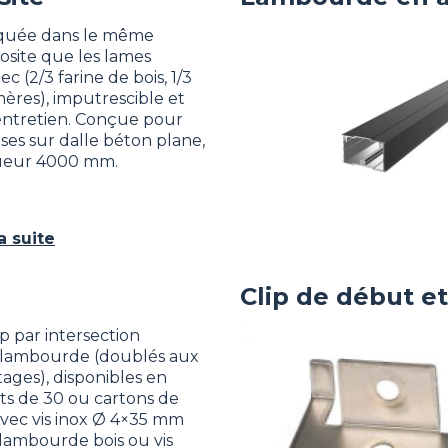
quée dans le même
Image
site que les lames
ec (2/3 farine de bois, 1/3
ères), imputrescible et
entretien. Conçue pour
oses sur dalle béton plane,
ueur 4000 mm.
la suite
Clip de début et 
ip par intersection
Image
lambourde (doublés aux
ages), disponibles en
ts de 30 ou cartons de
avec vis inox Ø 4×35 mm
lambourde bois ou vis