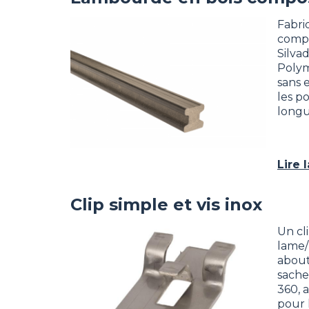
Image
Fabri
compo
Silvad
Polym
sans 
les p
long
Lire 
Clip simple et vis inox
Image
Un cl
lame/
about
sache
360, 
pour 