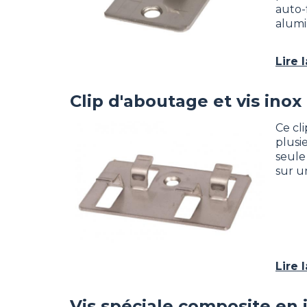
auto-
alumi
Lire 
Clip d'aboutage et vis inox
Image
Ce cl
plusi
seule
sur un
Lire 
Vis spéciale composite en 