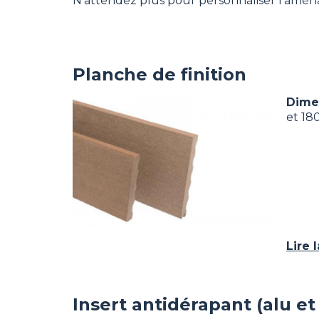
N’attendez plus pour personnaliser l’amén
Planche de finition
Image
Dime
et 18
Lire 
Insert antidérapant (alu et