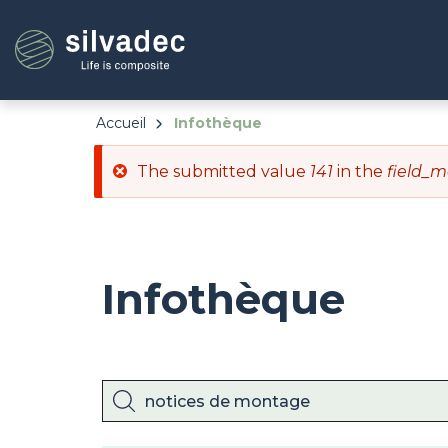
Aller
Panneau de gestion des cookies
au
contenu
principal
Accueil
Infothèque
Message
The submitted value
141
in the
field_m
d'erreur
Infothèque