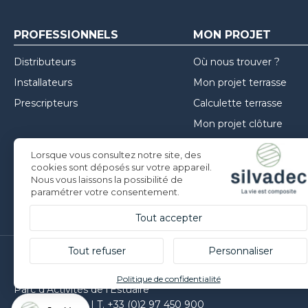
PROFESSIONNELS
MON PROJET
Distributeurs
Où nous trouver ?
Installateurs
Mon projet terrasse
Prescripteurs
Calculette terrasse
Mon projet clôture
Mon projet façade
Lorsque vous consultez notre site, des
Inspirations
cookies sont déposés sur votre appareil.
Nous vous laissons la possibilité de
Conseils de mise en oe
paramétrer votre consentement.
Tout accepter
Tout refuser
Personnaliser
Silvadec France
Politique de confidentialité
Parc d’Activités de l’Estuaire
F-56190 ARZAL | T. +33 (0)2 97 450 900