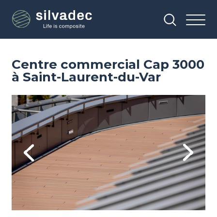
Aller
Panneau de gestion des cookies
au
contenu
principal
Centre commercial Cap 3000
à Saint-Laurent-du-Var
Image
Im
Previous
Next