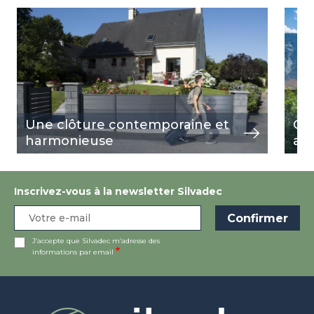
Image
voir
Ima
voir
Une clôture contemporaine et
Cl
harmonieuse
au 
Inscrivez-vous à la newsletter Silvadec
J’accepte que Silvadec m’adresse des
informations par email