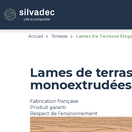
Aller
Panneau de gestion des cookies
au
contenu
principal
Accueil
Terrasse
Lames De Terrasse Élég
Lames de terra
monoextrudées
Fabrication française
Produit garanti
Respect de l’environnement