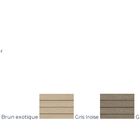
r
Brun exotique
Gris Iroise
G