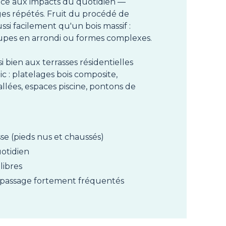
nce aux impacts du quotidien —
es répétés. Fruit du procédé de
ssi facilement qu'un bois massif :
upes en arrondi ou formes complexes.
 bien aux terrasses résidentielles
 : platelages bois composite,
 allées, espaces piscine, pontons de
sse (pieds nus et chaussés)
otidien
libres
 passage fortement fréquentés