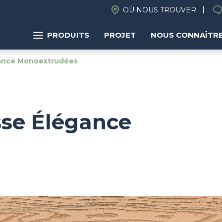
OÙ NOUS TROUVER
PRODUITS
PROJET
NOUS CONNAÎTR
ance Monoextrudées
sse Élégance