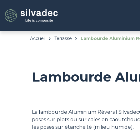
Aller
Panneau de gestion des cookies
au
contenu
principal
Accueil
Terrasse
Lambourde Aluminium Ré
Lambourde Alu
La lambourde Aluminium Réversil Silvadec®
poses sur plots ou sur cales en caoutchouc 
les poses sur étanchéité (milieu humide).