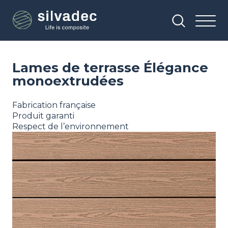
Aller
Panneau de gestion des cookies
au
contenu
principal
Lames de terrasse Élégance
monoextrudées
Fabrication française
Produit garanti
Respect de l’environnement