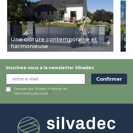
Une clôture contemporaine et
Cl
harmonieuse
au 
Inscrivez-vous à la newsletter Silvadec
J’accepte que Silvadec m’adresse des
informations par email