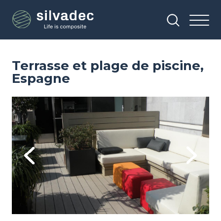
Aller
Panneau de gestion des cookies
au
contenu
principal
Terrasse et plage de piscine,
Espagne
Image
Im
Previous
Next