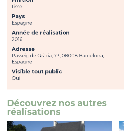
Lisse
Pays
Espagne
Année de réalisation
2016
Adresse
Passeig de Gràcia, 73, 08008 Barcelona,
Espagne
Visible tout public
Oui
Découvrez nos autres
réalisations
Image
voir
Ima
voir