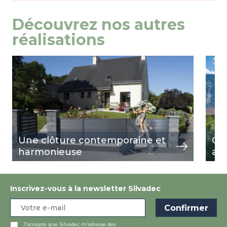
Découvrez nos autres
réalisations
Image
voir
Ima
voir
Une clôture contemporaine et
Cl
harmonieuse
au 
Inscrivez-vous à la newsletter Silvadec
J’accepte que Silvadec m’adresse des