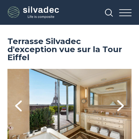
Aller
Panneau de gestion des cookies
au
contenu
principal
Terrasse Silvadec
d'exception vue sur la Tour
Eiffel
Image
Im
Previous
Next