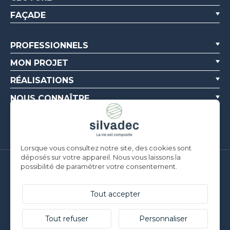
FAÇADE
PROFESSIONNELS
MON PROJET
RÉALISATIONS
NOUS CONNAÎTRE
RESSOURCES
Lorsque vous consultez notre site, des cookies sont
déposés sur votre appareil. Nous vous laissons la
possibilité de paramétrer votre consentement.
Silvadec France
Parc d’Activités de l’Estuaire
F-56190 ARZAL | T. +33 (0)2 97 450 900
Tout accepter
Silvadec Deutschland
Ludwig-Erhard-Straße 3
Tout refuser
Personnaliser
D-84069 Schierling | T. +49 9451 9443 500