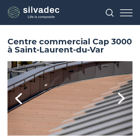
Aller
Panneau de gestion des cookies
au
contenu
principal
Centre commercial Cap 3000
à Saint-Laurent-du-Var
Image
Im
Previous
Next