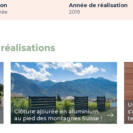
ion
Année de réalisation
rée
2019
réalisations
Image
voir
Im
voir
U
Clôture ajourée en aluminium
s
au pied des montagnes Suisse !
t