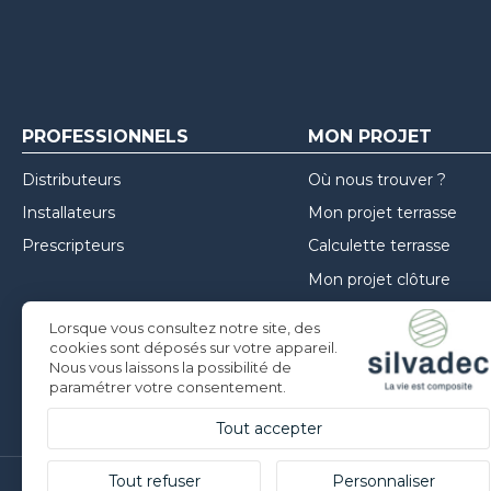
PROFESSIONNELS
MON PROJET
Distributeurs
Où nous trouver ?
Installateurs
Mon projet terrasse
Prescripteurs
Calculette terrasse
Mon projet clôture
Mon projet façade
Lorsque vous consultez notre site, des
Inspirations
cookies sont déposés sur votre appareil.
Nous vous laissons la possibilité de
Conseils de mise en oe
paramétrer votre consentement.
Tout accepter
Tout refuser
Personnaliser