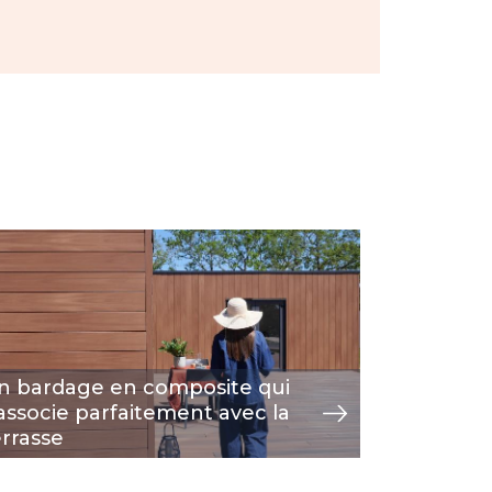
age
Image
voir
n bardage en composite qui
La Touba
'associe parfaitement avec la
Réussite
errasse
bardage