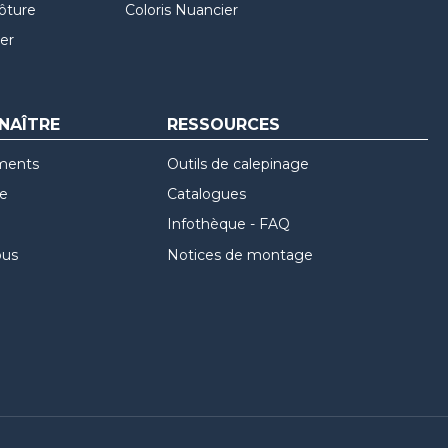
lôture
Coloris Nuancier
er
NAÎTRE
RESSOURCES
ments
Outils de calepinage
re
Catalogues
Infothèque - FAQ
ous
Notices de montage