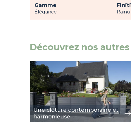
Gamme
Finit
Élégance
Rainu
Découvrez nos autres 
Image
voir
Une clôture contemporaine et
harmonieuse