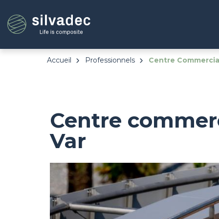
Aller
Panneau de gestion des cookies
au
contenu
principal
Accueil
Professionnels
Centre Commercial
Centre commerc
Var