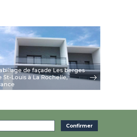
age
Image
voir
abillage de façade Les berges
e St-Louis à La Rochelle,
rance
Bardage 