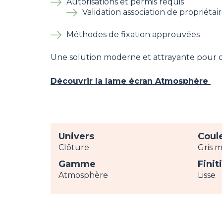
Autorisations et permis requis
Validation association de propriétai
Méthodes de fixation approuvées
Une solution moderne et attrayante pour dé
Découvrir la lame écran Atmosphère
Univers
Coul
Clôture
Gris m
Gamme
Finit
Atmosphère
Lisse