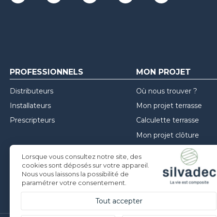
PROFESSIONNELS
MON PROJET
Distributeurs
Où nous trouver ?
Installateurs
Mon projet terrasse
Prescripteurs
Calculette terrasse
Mon projet clôture
Mon projet façade
Lorsque vous consultez notre site, des
Inspirations
cookies sont déposés sur votre appareil.
Nous vous laissons la possibilité de
Conseils de mise en oe
paramétrer votre consentement.
Tout accepter