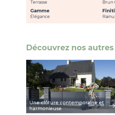
Terrasse
Brun 
Gamme
Finit
Élégance
Rainu
Découvrez nos autres 
Image
voir
Une clôture contemporaine et
harmonieuse