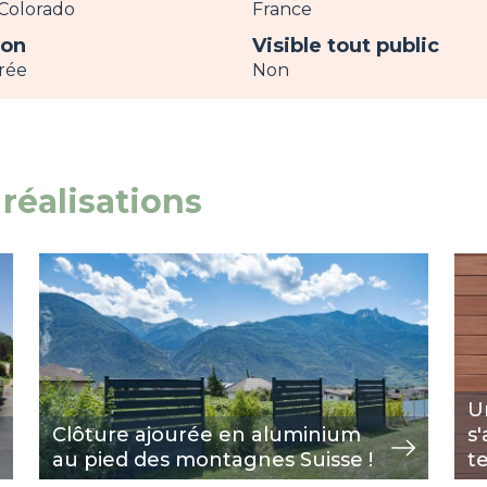
Colorado
France
ion
Visible tout public
rée
Non
réalisations
Image
voir
Im
voir
U
Clôture ajourée en aluminium
s
au pied des montagnes Suisse !
t