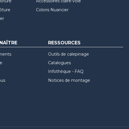
lôture
Accessoires claire-voie
lôture
Coloris Nuancier
er
NAÎTRE
RESSOURCES
ments
Outils de calepinage
re
Catalogues
Infothèque - FAQ
ous
Notices de montage