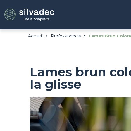
Aller
Panneau de gestion des cookies
au
contenu
principal
Accueil
Professionnels
Lames Brun Colorad
Lames brun colo
la glisse
Image