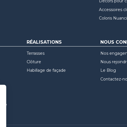
Décors pour c
Accessoires c
Coloris Nuanci
RÉALISATIONS
NOUS CON
Terrasses
Nos engage
Clôture
Nous rejoind
Habillage de façade
Le Blog
Contactez-n
uvre