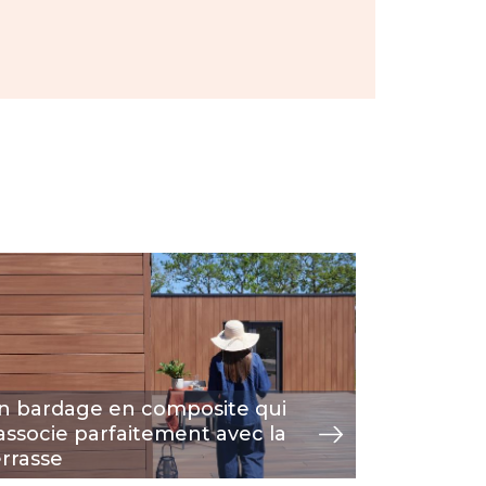
age
Image
voir
n bardage en composite qui
La Touba
'associe parfaitement avec la
Réussite
errasse
bardage