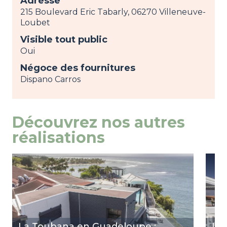
Adresse
215 Boulevard Eric Tabarly, 06270 Villeneuve-
Loubet
Visible tout public
Oui
Négoce des fournitures
Dispano Carros
Découvrez nos autres
réalisations
Image
voir
Ima
voir
La Toubana en Guadeloupe :
Le