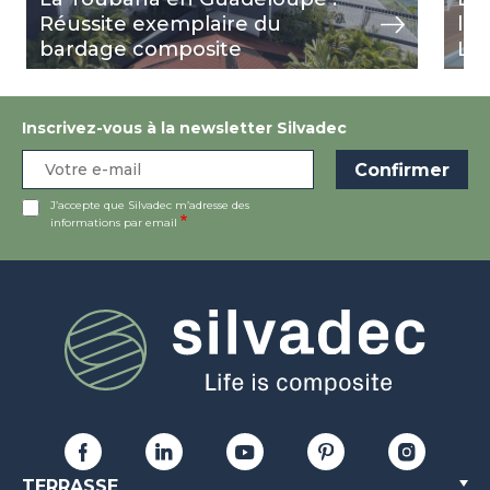
Réussite exemplaire du
l'H
bardage composite
Lou
Inscrivez-vous à la newsletter Silvadec
J’accepte que Silvadec m’adresse des
informations par email
TERRASSE