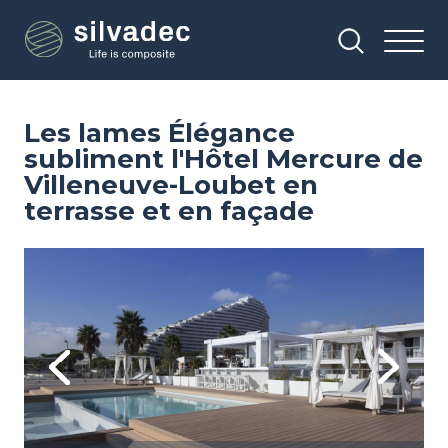
Aller
Panneau de gestion des cookies
au
contenu
principal
Les lames Élégance
subliment l'Hôtel Mercure de
Villeneuve-Loubet en
terrasse et en façade
Image
Im
Previous
Next